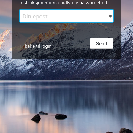
instruksjoner om å nullstille passordet ditt
Din
epost
Send
Tilbake til login