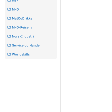
NBF
NHO
MatOgDrikke
NHO-Reiseliv
NorskIndustri
Service og Handel
Worldskills