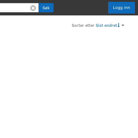
Logg inn
Søk
Sorter etter
Sist endret