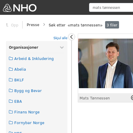
Presse
Søk etter
«
mats tønnessen
»
Opp
3
filer
Skjul alle
Organisasjoner
Arbeid & Inkludering
Abelia
BKLF
Bygg og Bevar
Mats Tønnessen
EBA
Finans Norge
Fornybar Norge