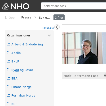
Sø
Presse
Søk etter
Opp
2
filer
Skjul alle
Organisasjoner
Arbeid & Inkludering
Abelia
BKLF
Bygg og Bevar
Marit Holtermann Foss
EBA
Finans Norge
Fornybar Norge
NBF