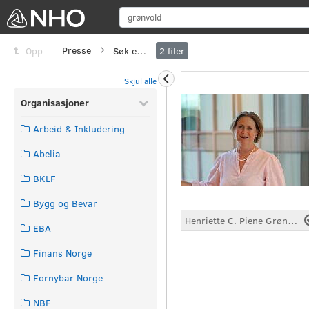
Sø
Presse
Søk etter
Opp
2
filer
Skjul alle
Organisasjoner
Arbeid & Inkludering
Abelia
BKLF
Bygg og Bevar
Henriette C. Piene Grønvold
EBA
Finans Norge
Fornybar Norge
NBF