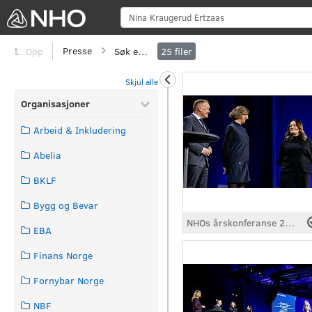
Sø
Presse
Søk etter
Opp
25
filer
Skjul alle
Organisasjoner
Arbeid & Inkludering
Abelia
BKLF
Bygg og Bevar
NHOs årskonferanse 2026
EBA
Finans Norge
Fornybar Norge
NBF