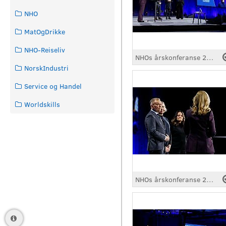
NHO
MatOgDrikke
NHO-Reiseliv
NHOs årskonferanse 2026
NorskIndustri
Service og Handel
Worldskills
NHOs årskonferanse 2026