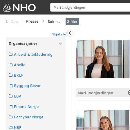
Sø
Presse
Søk etter
Opp
3
filer
Skjul alle
Organisasjoner
Arbeid & Inkludering
Abelia
BKLF
Bygg og Bevar
Mari Indgjerdingen
EBA
Finans Norge
Fornybar Norge
NBF