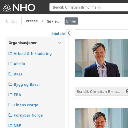
Sø
Presse
Søk etter
Opp
5
filer
Skjul alle
Organisasjoner
Arbeid & Inkludering
Abelia
BKLF
Bygg og Bevar
Bendik Christian Brinchmann
EBA
Finans Norge
Fornybar Norge
NBF