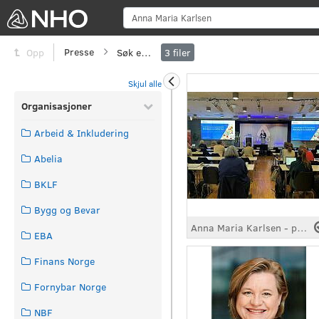
Sø
Presse
Søk etter
Opp
3
filer
Skjul alle
Organisasjoner
Arbeid & Inkludering
Abelia
BKLF
Bygg og Bevar
Anna Maria Karlsen - på scenen
EBA
Finans Norge
Fornybar Norge
NBF