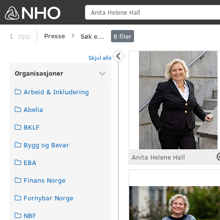
Sø
Presse
Søk etter
Opp
6
filer
Skjul alle
Organisasjoner
Arbeid & Inkludering
Abelia
BKLF
Bygg og Bevar
Anita Helene Hall
EBA
Finans Norge
Fornybar Norge
NBF