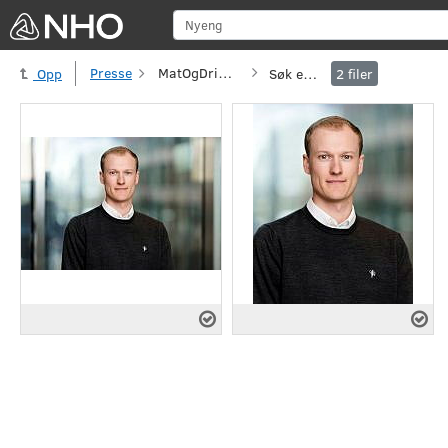
Sø
Presse
MatOgDrikke
Søk etter
Opp
2
filer