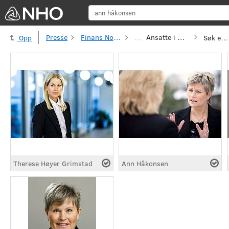
Sø
...
Presse
Finans Norge
Ansatte i Finans Norge
Søk etter
Opp
Therese Høyer Grimstad
Ann Håkonsen