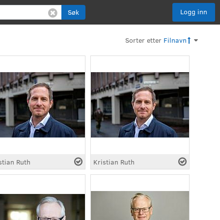
Logg inn
Søk
Sorter etter
Filnavn
stian Ruth
Kristian Ruth