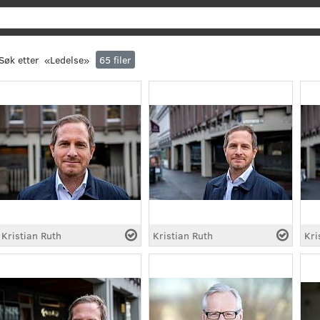
Søk
Søk etter
«
Ledelse
»
65
filer
Kristian Ruth
Kristian Ruth
Kri