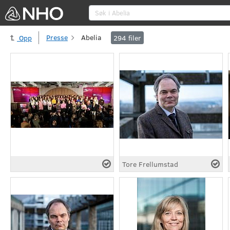
Sø
Presse
Abelia
Opp
294
filer
Tore Frellumstad